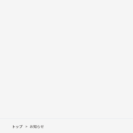
Desk
納品事例
お知ら
Shelf
織庵
コラム
Lowboard＆Table
インタビュー
茶の時空間
VRショールーム
トップ
お知らせ