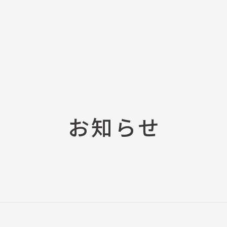
せ
電子カタログ(PDF)
プライスリスト請求
3D CADデータ
お知らせ