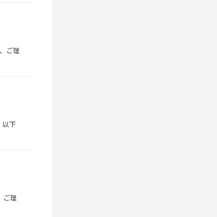
が、ご理
、以下
、ご理