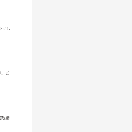
お掛けし
が、ご
表取締